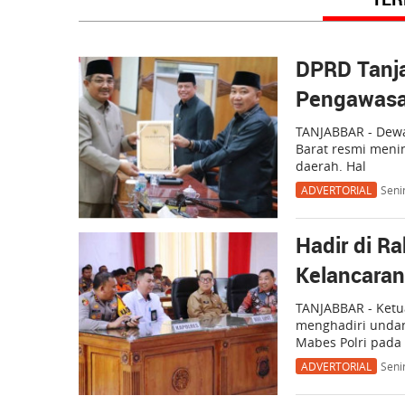
DPRD Tanj
Pengawasa
TANJABBAR - Dewa
Barat resmi meni
daerah. Hal
ADVERTORIAL
Seni
Hadir di R
Kelancaran
TANJABBAR - Ketu
menghadiri undan
Mabes Polri pada
ADVERTORIAL
Seni