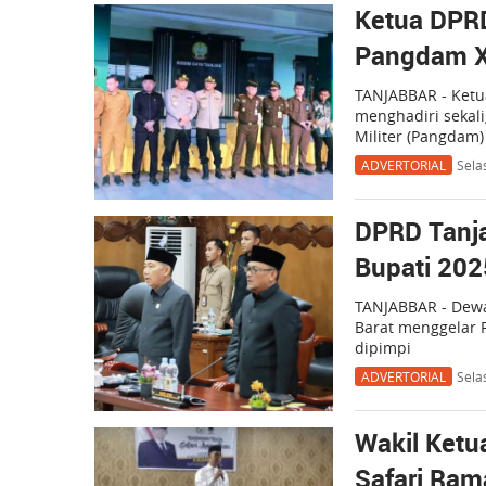
Ketua DPR
Pangdam X
TANJABBAR - Ketu
menghadiri sekal
Militer (Pangdam)
ADVERTORIAL
Sela
DPRD Tanja
Bupati 202
TANJABBAR - Dewa
Barat menggelar 
dipimpi
ADVERTORIAL
Sela
Wakil Ketu
Safari Ram