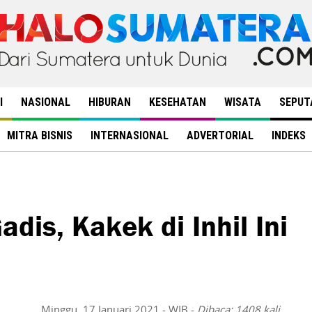
I
NASIONAL
HIBURAN
KESEHATAN
WISATA
SEPUT
MITRA BISNIS
INTERNASIONAL
ADVERTORIAL
INDEKS
dis, Kakek di Inhil Ini
Minggu, 17 Januari 2021 - WIB -
Dibaca: 1408 kali