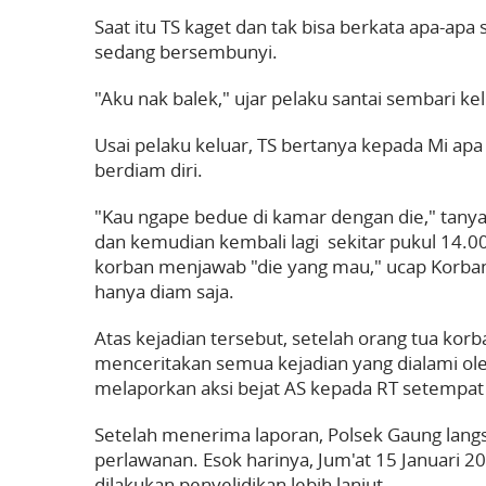
Saat itu TS kaget dan tak bisa berkata apa-apa
sedang bersembunyi.
"Aku nak balek," ujar pelaku santai sembari k
Usai pelaku keluar, TS bertanya kepada Mi apa
berdiam diri.
"Kau ngape bedue di kamar dengan die," tany
dan kemudian kembali lagi sekitar pukul 14.0
korban menjawab "die yang mau," ucap Korban
hanya diam saja.
Atas kejadian tersebut, setelah orang tua korb
menceritakan semua kejadian yang dialami ole
melaporkan aksi bejat AS kepada RT setempat 
Setelah menerima laporan, Polsek Gaung lan
perlawanan. Esok harinya, Jum'at 15 Januari 20
dilakukan penyelidikan lebih lanjut.