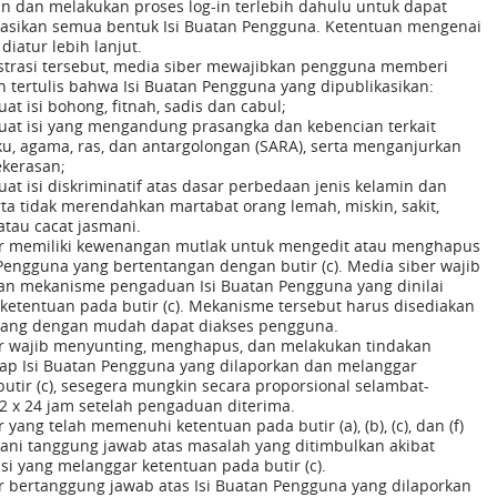
n dan melakukan proses log-in terlebih dahulu untuk dapat
sikan semua bentuk Isi Buatan Pengguna. Ketentuan mengenai
 diatur lebih lanjut.
strasi tersebut, media siber mewajibkan pengguna memberi
n tertulis bahwa Isi Buatan Pengguna yang dipublikasikan:
t isi bohong, fitnah, sadis dan cabul;
at isi yang mengandung prasangka dan kebencian terkait
u, agama, ras, dan antargolongan (SARA), serta menganjurkan
ekerasan;
at isi diskriminatif atas dasar perbedaan jenis kelamin dan
rta tidak merendahkan martabat orang lemah, miskin, sakit,
 atau cacat jasmani.
r memiliki kewenangan mutlak untuk mengedit atau menghapus
 Pengguna yang bertentangan dengan butir (c). Media siber wajib
n mekanisme pengaduan Isi Buatan Pengguna yang dinilai
ketentuan pada butir (c). Mekanisme tersebut harus disediakan
yang dengan mudah dapat diakses pengguna.
r wajib menyunting, menghapus, dan melakukan tindakan
tiap Isi Buatan Pengguna yang dilaporkan dan melanggar
utir (c), sesegera mungkin secara proporsional selambat-
2 x 24 jam setelah pengaduan diterima.
 yang telah memenuhi ketentuan pada butir (a), (b), (c), dan (f)
bani tanggung jawab atas masalah yang ditimbulkan akibat
si yang melanggar ketentuan pada butir (c).
r bertanggung jawab atas Isi Buatan Pengguna yang dilaporkan