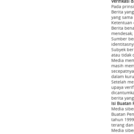
Verifikasi
Pada prinsi
Berita yan
yang sama 
Ketentuan d
Berita ben
mendesak;
Sumber ber
identitasn
Subyek ber
atau tidak
Media memb
masih meme
secepatnya
dalam kuru
Setelah me
upaya verif
dicantumka
berita yang
Isi Buatan
Media sibe
Buatan Pen
tahun 1999 
terang dan 
Media sibe