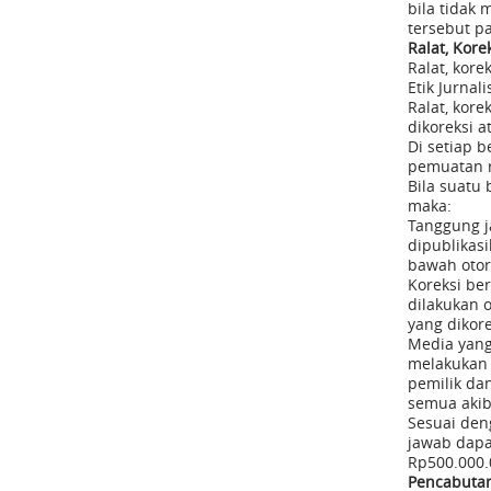
bila tidak
tersebut pa
Ralat, Kore
Ralat, kor
Etik Jurna
Ralat, kore
dikoreksi a
Di setiap b
pemuatan ra
Bila suatu 
maka:
Tanggung j
dipublikasi
bawah otori
Koreksi ber
dilakukan o
yang dikore
Media yang
melakukan k
pemilik da
semua akiba
Sesuai den
jawab dapa
Rp500.000.0
Pencabutan