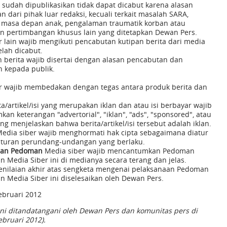
g sudah dipublikasikan tidak dapat dicabut karena alasan
 dari pihak luar redaksi, kecuali terkait masalah SARA,
, masa depan anak, pengalaman traumatik korban atau
n pertimbangan khusus lain yang ditetapkan Dewan Pers.
r lain wajib mengikuti pencabutan kutipan berita dari media
elah dicabut.
 berita wajib disertai dengan alasan pencabutan dan
 kepada publik.
r wajib membedakan dengan tegas antara produk berita dan
ta/artikel/isi yang merupakan iklan dan atau isi berbayar wajib
n keterangan "advertorial", "iklan", "ads", "sponsored", atau
ang menjelaskan bahwa berita/artikel/isi tersebut adalah iklan.
edia siber wajib menghormati hak cipta sebagaimana diatur
turan perundang-undangan yang berlaku.
an Pedoman
Media siber wajib mencantumkan Pedoman
n Media Siber ini di medianya secara terang dan jelas.
nilaian akhir atas sengketa mengenai pelaksanaan Pedoman
n Media Siber ini diselesaikan oleh Dewan Pers.
Februari 2012
ni ditandatangani oleh Dewan Pers dan komunitas pers di
Februari 2012).