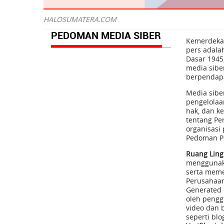
HALOSUMATERA.COM
PEDOMAN MEDIA SIBER
Kemerdekaa
pers adala
Dasar 1945
media sibe
berpendapa
Media sibe
pengelolaa
hak, dan k
tentang Per
organisasi
Pedoman Pe
Ruang Lin
menggunaka
serta meme
Perusahaan
Generated 
oleh penggu
video dan 
seperti bl