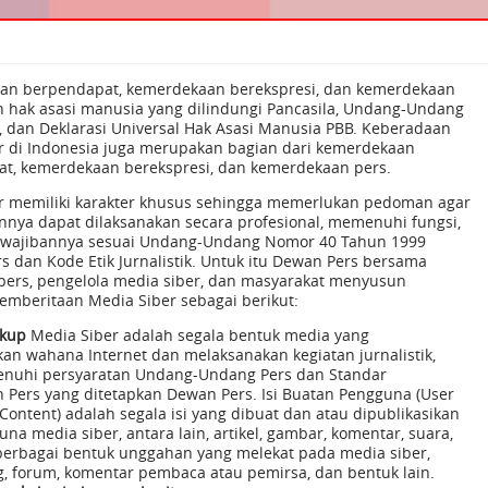
n berpendapat, kemerdekaan berekspresi, dan kemerdekaan
h hak asasi manusia yang dilindungi Pancasila, Undang-Undang
, dan Deklarasi Universal Hak Asasi Manusia PBB. Keberadaan
r di Indonesia juga merupakan bagian dari kemerdekaan
t, kemerdekaan berekspresi, dan kemerdekaan pers.
r memiliki karakter khusus sehingga memerlukan pedoman agar
nnya dapat dilaksanakan secara profesional, memenuhi fungsi,
ewajibannya sesuai Undang-Undang Nomor 40 Tahun 1999
s dan Kode Etik Jurnalistik. Untuk itu Dewan Pers bersama
 pers, pengelola media siber, dan masyarakat menyusun
mberitaan Media Siber sebagai berikut:
gkup
Media Siber adalah segala bentuk media yang
n wahana Internet dan melaksanakan kegiatan jurnalistik,
nuhi persyaratan Undang-Undang Pers dan Standar
 Pers yang ditetapkan Dewan Pers. Isi Buatan Pengguna (User
Content) adalah segala isi yang dibuat dan atau dipublikasikan
na media siber, antara lain, artikel, gambar, komentar, suara,
berbagai bentuk unggahan yang melekat pada media siber,
og, forum, komentar pembaca atau pemirsa, dan bentuk lain.