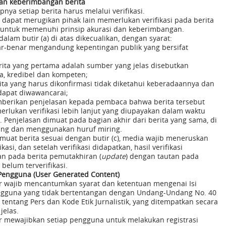
 dan keberimbangan berita
pnya setiap berita harus melalui verifikasi.
g dapat merugikan pihak lain memerlukan verifikasi pada berita
untuk memenuhi prinsip akurasi dan keberimbangan.
alam butir (a) di atas dikecualikan, dengan syarat:
ar-benar mengandung kepentingan publik yang bersifat
ita yang pertama adalah sumber yang jelas disebutkan
ya, kredibel dan kompeten;
ita yang harus dikonfirmasi tidak diketahui keberadaannya dan
 dapat diwawancarai;
erikan penjelasan kepada pembaca bahwa berita tersebut
rlukan verifikasi lebih lanjut yang diupayakan dalam waktu
. Penjelasan dimuat pada bagian akhir dari berita yang sama, di
ng dan menggunakan huruf miring.
muat berita sesuai dengan butir (c), media wajib meneruskan
ikasi, dan setelah verifikasi didapatkan, hasil verifikasi
n pada berita pemutakhiran (
update
) dengan tautan pada
 belum terverifikasi.
 Pengguna (User Generated Content)
r wajib mencantumkan syarat dan ketentuan mengenai Isi
gguna yang tidak bertentangan dengan Undang-Undang No. 40
tentang Pers dan Kode Etik Jurnalistik, yang ditempatkan secara
jelas.
r mewajibkan setiap pengguna untuk melakukan registrasi