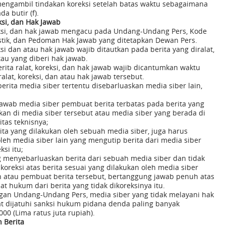
 mengambil tindakan koreksi setelah batas waktu sebagaimana
da butir (f).
ksi, dan Hak Jawab
eksi, dan hak jawab mengacu pada Undang-Undang Pers, Kode
listik, dan Pedoman Hak Jawab yang ditetapkan Dewan Pers.
ksi dan atau hak jawab wajib ditautkan pada berita yang diralat,
tau yang diberi hak jawab.
erita ralat, koreksi, dan hak jawab wajib dicantumkan waktu
lat, koreksi, dan atau hak jawab tersebut.
berita media siber tertentu disebarluaskan media siber lain,
awab media siber pembuat berita terbatas pada berita yang
kan di media siber tersebut atau media siber yang berada di
tas teknisnya;
ita yang dilakukan oleh sebuah media siber, juga harus
leh media siber lain yang mengutip berita dari media siber
ksi itu;
 menyebarluaskan berita dari sebuah media siber dan tidak
oreksi atas berita sesuai yang dilakukan oleh media siber
n atau pembuat berita tersebut, bertanggung jawab penuh atas
t hukum dari berita yang tidak dikoreksinya itu.
gan Undang-Undang Pers, media siber yang tidak melayani hak
t dijatuhi sanksi hukum pidana denda paling banyak
00 (Lima ratus juta rupiah).
 Berita