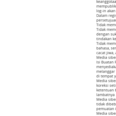
keanggotaa
mempublika
log-in akan
Dalam regi
persetujua
Tidak memua
Tidak memu
dengan suk
tindakan k
Tidak memu
bahasa, se
cacat jiwa,
Media sibe
Isi Buatan
menyediaka
melanggar 
di tempat 
Media sibe
koreksi se
ketentuan b
lambatnya 
Media siber
tidak dibe
pemuatan i
Media sibe