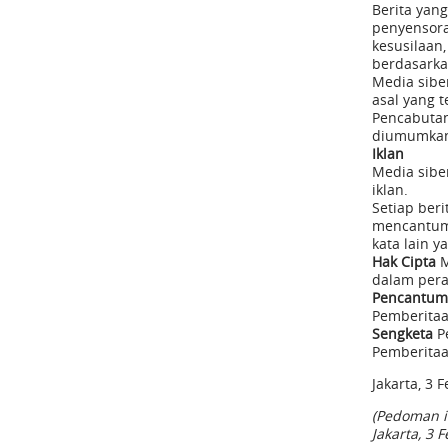
Berita yan
penyensoran
kesusilaan
berdasarka
Media sibe
asal yang t
Pencabutan
diumumkan
Iklan
Media sibe
iklan.
Setiap beri
mencantumka
kata lain y
Hak Cipta
M
dalam pera
Pencantum
Pemberitaa
Sengketa
Pe
Pemberitaa
Jakarta, 3 
(Pedoman i
Jakarta, 3 