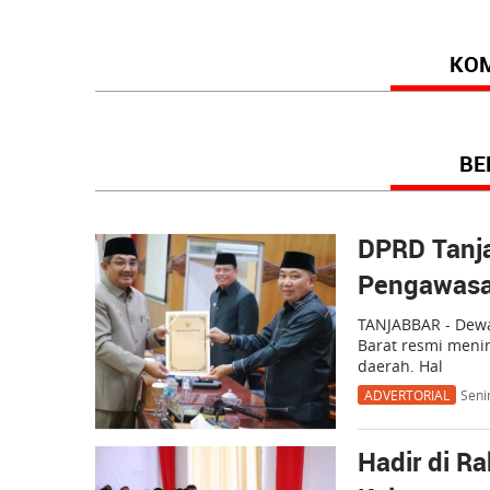
KO
BE
DPRD Tanj
Pengawasa
TANJABBAR - Dewa
Barat resmi meni
daerah. Hal
ADVERTORIAL
Seni
Hadir di R