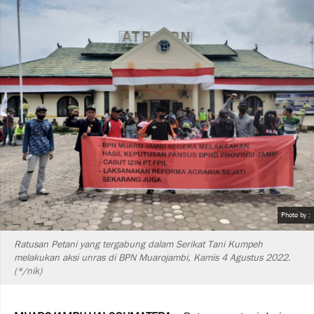
Photo by :
Ratusan Petani yang tergabung dalam Serikat Tani Kumpeh
melakukan aksi unras di BPN Muarojambi, Kamis 4 Agustus 2022.
(*/nik)