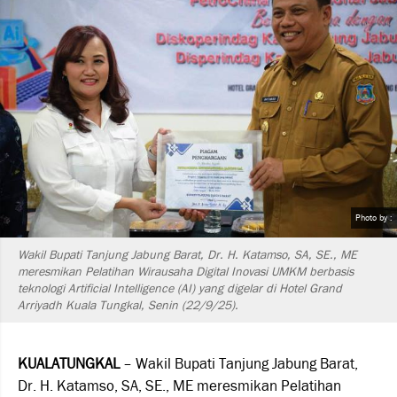
Photo by :
Wakil Bupati Tanjung Jabung Barat, Dr. H. Katamso, SA, SE., ME
meresmikan Pelatihan Wirausaha Digital Inovasi UMKM berbasis
teknologi Artificial Intelligence (AI) yang digelar di Hotel Grand
Arriyadh Kuala Tungkal, Senin (22/9/25).
KUALATUNGKAL
– Wakil Bupati Tanjung Jabung Barat,
Dr. H. Katamso, SA, SE., ME meresmikan Pelatihan