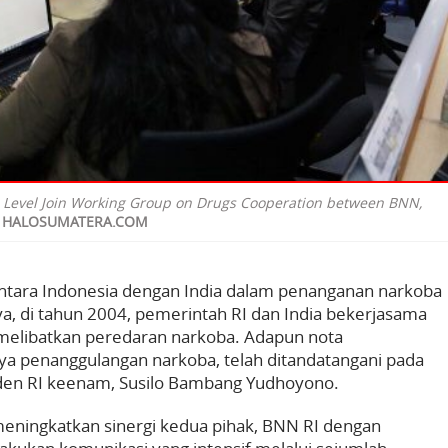
 Level Join Working Group on Drugs Cooperation between BNN,
/ HALOSUMATERA.COM
tara Indonesia dengan India dalam penanganan narkoba
nya, di tahun 2004, pemerintah RI dan India bekerjasama
melibatkan peredaran narkoba. Adapun nota
a penanggulangan narkoba, telah ditandatangani pada
siden RI keenam, Susilo Bambang Yudhoyono.
meningkatkan sinergi kedua pihak, BNN RI dengan