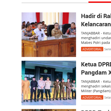
Hadir di R
Kelancaran
TANJABBAR - Ketu
menghadiri undan
Mabes Polri pada
ADVERTORIAL
Seni
Ketua DPR
Pangdam X
TANJABBAR - Ketu
menghadiri sekal
Militer (Pangdam)
ADVERTORIAL
Sela