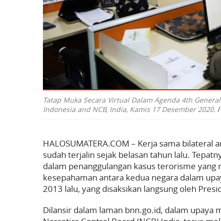
Tatap Muka Secara Virtual Dalam Agenda 4th General
Indonesia and NCB, India, Kamis 17 Desember 2020.
HALOSUMATERA.COM – Kerja sama bilateral an
sudah terjalin sejak belasan tahun lalu. Tepat
dalam penanggulangan kasus terorisme yang 
kesepahaman antara kedua negara dalam upay
2013 lalu, yang disaksikan langsung oleh Pre
Dilansir dalam laman bnn.go.id, dalam upaya 