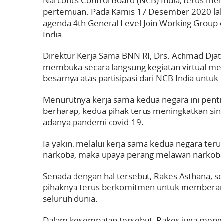
Narcotics Control Board (NCB) India, terus me
pertemuan. Pada Kamis 17 Desember 2020 lalu
agenda 4th General Level Join Working Group
India.
Direktur Kerja Sama BNN RI, Drs. Achmad Djat
membuka secara langsung kegiatan virtual mee
besarnya atas partisipasi dari NCB India untuk 
Menurutnya kerja sama kedua negara ini penti
berharap, kedua pihak terus meningkatkan sine
adanya pandemi covid-19.
Ia yakin, melalui kerja sama kedua negara teru
narkoba, maka upaya perang melawan narkob
Senada dengan hal tersebut, Rakes Asthana, s
pihaknya terus berkomitmen untuk memberanta
seluruh dunia.
Dalam kesempatan tersebut, Rakes juga men