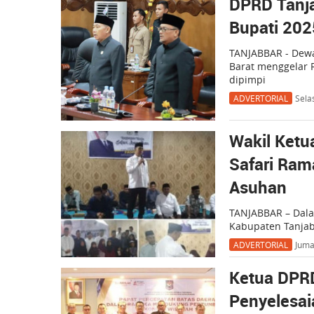
DPRD Tanja
Bupati 202
TANJABBAR - Dewa
Barat menggelar 
dipimpi
ADVERTORIAL
Sela
Wakil Ketu
Safari Ram
Asuhan
TANJABBAR – Dala
Kabupaten Tanjab
ADVERTORIAL
Juma
Ketua DPR
Penyelesai