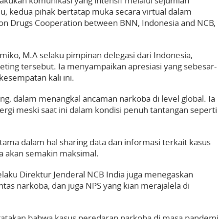
lakukan komunikasi yang intensif melalui sejumlah
, kedua pihak bertatap muka secara virtual dalam
 on Drugs Cooperation between BNN, Indonesia and NCB,
miko, M.A selaku pimpinan delegasi dari Indonesia,
ting tersebut. Ia menyampaikan apresiasi yang sebesar-
kesempatan kali ini.
ng, dalam menangkal ancaman narkoba di level global. Ia
rgi meski saat ini dalam kondisi penuh tantangan seperti
tama dalam hal sharing data dan informasi terkait kasus
a akan semakin maksimal.
elaku Direktur Jenderal NCB India juga menegaskan
s narkoba, dan juga NPS yang kian merajalela di
gatakan bahwa kasus peredaran narkoba di masa pandemi