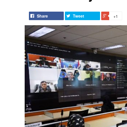
Share
Tweet
+1